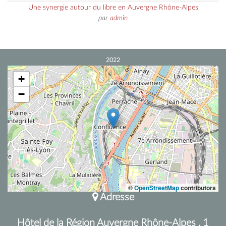
Une synergie autour du libre en Auvergne Rhône-Alpes
par
admin
2022
+
−
©
OpenStreetMap
contributors
Adresse
Hôtel de la Région Auvergne Rhône-Alpes , 1