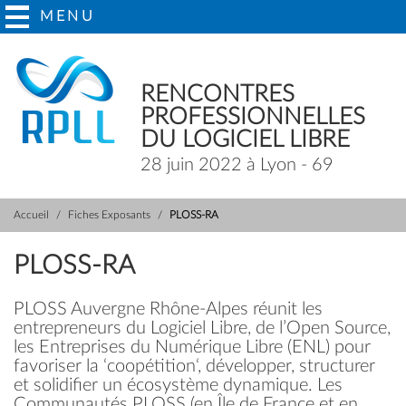
MENU
RENCONTRES
PROFESSIONNELLES
DU LOGICIEL LIBRE
28 juin 2022 à Lyon - 69
Accueil
Fiches Exposants
PLOSS-RA
PLOSS-RA
PLOSS Auvergne Rhône-Alpes réunit les
entrepreneurs du Logiciel Libre, de l’Open Source,
les Entreprises du Numérique Libre (ENL) pour
favoriser la ‘coopétition‘, développer, structurer
et solidifier un écosystème dynamique. Les
Communautés PLOSS (en Île de France et en