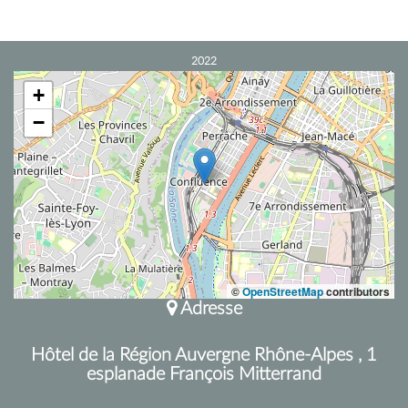
2022
+
−
©
OpenStreetMap
contributors
Adresse
Hôtel de la Région Auvergne Rhône-Alpes , 1
esplanade François Mitterrand