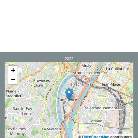
2022
+
−
©
OpenStreetMap
contributors