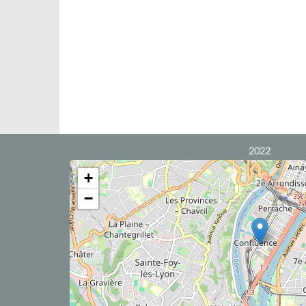
2022
+
−