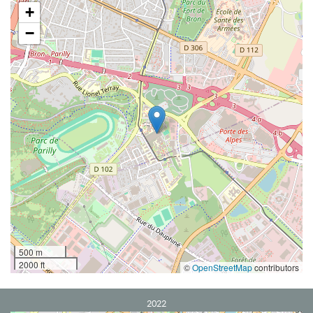
+
−
500 m
2000 ft
©
OpenStreetMap
contributors
2022