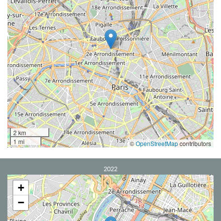
2 km
1 mi
©
OpenStreetMap
contributors
2022
+
−